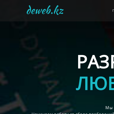
deweb.kz
РАЗ
ЛЮБ
Мы 