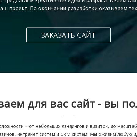
й, предлагаем креативные идеи и разрабатываем сай
аш проект. По окончании разработки оказываем тех
ЗАКАЗАТЬ САЙТ
аем для вас сайт - вы по
сложности – от небольших лэндингов и визиток, до масштаб
азинов, интранет систем и CRM систем. Мы оживим любую и