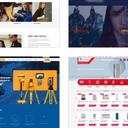
NOMAD STUNTS -
RKH.KZ ОТ MOSKVA
МЕЖДУНАРОДНАЯ ГР
EPARTMENT STORE
ПРОФЕССИОНАЛЬН
КАСКАДЕРОВ
TECH CENTRAL ASIA |
БЫТОВАЯ ТЕХНИКА
СИСТЕМЫ
АЛМАТЫ - ТОВАРЫ 
НИВЕЛИРОВАНИЯ
СКЛАДА
TRIMBLE