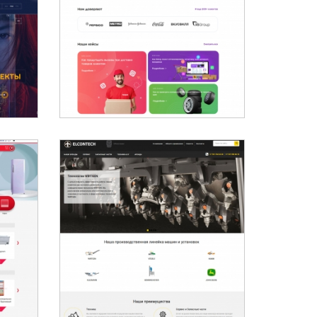
RELOG - ПРОГРАММА ДЛЯ
УППА
ВНУТРИГОРОДСКОЙ
ЫХ
МАРШРУТИЗАЦИИ
ДОРОЖНО-СТРОИТЕЛЬНАЯ
 В
ТЕХНИКА В КАЗАХСТАНЕ -
СО
ELCONTECH WIRTGEN
QAZAQSTAN