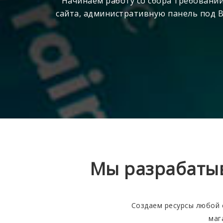
Начинаем работу со сбора требовани
сайта, административную панель под В
Мы разрабатыв
Создаем ресурсы любой 
маг